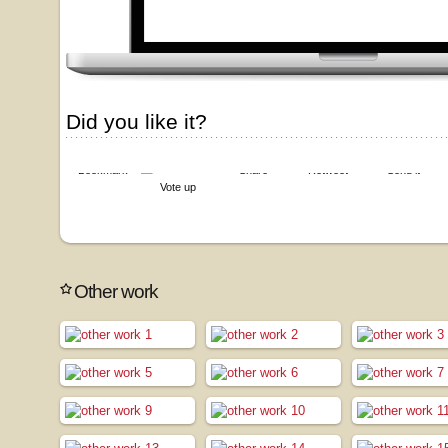
Did you like it?
Bookmark
Share
Retweet
Send it
Vote up
Other work