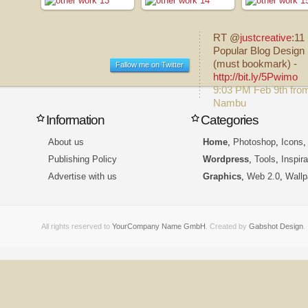
RT @
justcreative
:11
Popular Blog Design 
(must bookmark) -
Fallow me on Twitter
http://bit.ly/5Pwimo
9:03 PM Feb 9th fro
Nambu
Information
Categories
About us
Home
,
Photoshop
,
Icons
Publishing Policy
Wordpress
,
Tools
,
Inspira
Advertise with us
Graphics
,
Web 2.0
,
Wallp
All rights reserved to
YourCompany Name GmbH
. Created by
Gabshot Design
.